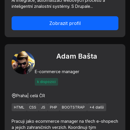
AI integrace, automatizaci webových procesů a
inteligentní znalostní systémy. S Drupale...
Zobrazit profil
Adam Bašta
E-commerce manager
k dispozici
Praha
| celá ČR
HTML
CSS
JS
PHP
BOOTSTRAP
+4 další
Pracuji jako ecommerce manager na třech e-shopech
a jejich zahraničních verzích. Koordinuji tým