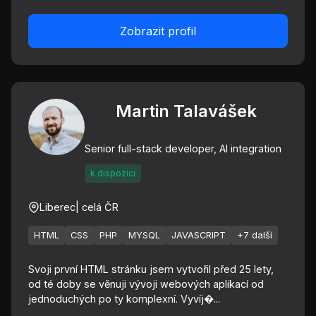
Zobrazit profil
Martin Talavášek
Senior full-stack developer, AI integration
k dispozici
Liberec
| celá ČR
HTML
CSS
PHP
MYSQL
JAVASCRIPT
+7 další
Svoji první HTML stránku jsem vytvořil před 25 lety,
od té doby se věnuji vývoji webových aplikací od
jednoduchých po ty komplexní. Vyvíj�...