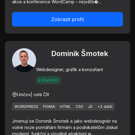
akce a konference WordCamp – největš�...
Zobrazit profil
Dominik Šmotek
Webdesigner, grafik a konzultant
k dispozici
Uničov
| celá ČR
WORDPRESS
FIGMA
HTML
CSS
JS
+2 další
Jmenuji se Dominik Šmotek a jako webdesignér na
volné noze pomáhám firmám a podnikatelům získat
moderní, funkční a vizuálně atraktivní w...