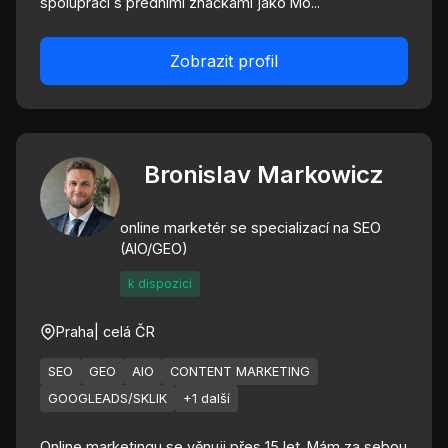
spolupráci s předními značkami jako Mo...
Zobrazit profil
Bronislav Markowicz
online marketér se specializací na SEO
(AIO/GEO)
k dispozici
Praha
| celá ČR
SEO
GEO
AIO
CONTENT MARKETING
GOOGLEADS/SKLIK
+1 další
Online marketingu se věnuji přes 15 let. Mám za sebou