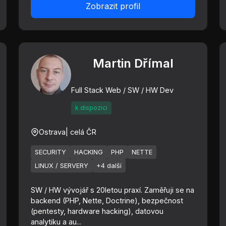
Zobrazit profil
Martin Dřímal
Full Stack Web / SW / HW Dev
k dispozici
Ostrava
| celá ČR
SECURITY
HACKING
PHP
NETTE
LINUX / SERVERY
+4 další
SW / HW vývojář s 20letou praxí. Zaměřuji se na
backend (PHP, Nette, Doctrine), bezpečnost
(pentesty, hardware hacking), datovou
analytiku a au...