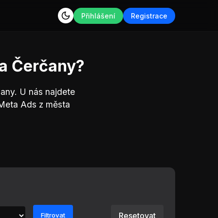
Přihlášení
Registrace
ta Čerčany?
any. U nás najdete
 Meta Ads z města
Resetovat
Filtrovat