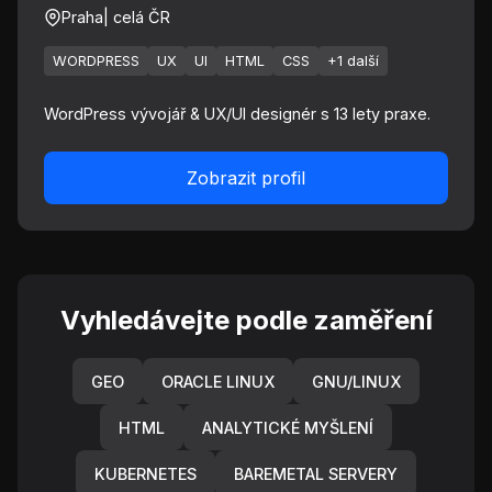
Praha
| celá ČR
WORDPRESS
UX
UI
HTML
CSS
+1 další
WordPress vývojář & UX/UI designér s 13 lety praxe.
Zobrazit profil
Vyhledávejte podle zaměření
GEO
ORACLE LINUX
GNU/LINUX
HTML
ANALYTICKÉ MYŠLENÍ
KUBERNETES
BAREMETAL SERVERY