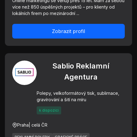
Online marketingu se věnuji přes 15 let. Mám za sebou
více než 850 úspěšných projektů – pro klienty od
lokálních firem po mezinárodní ...
Zobrazit profil
Sablio Reklamní
Agentura
Polepy, velkoformátový tisk, sublimace,
gravírování a šití na míru
k dispozici
Praha
| celá ČR