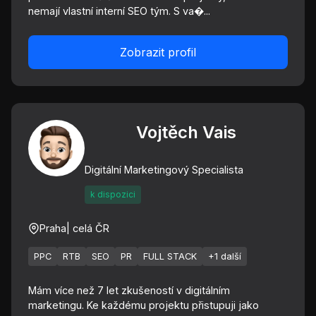
nemají vlastní interní SEO tým. S va�...
Zobrazit profil
Vojtěch Vais
Digitální Marketingový Specialista
k dispozici
Praha
| celá ČR
PPC
RTB
SEO
PR
FULL STACK
+1 další
Mám více než 7 let zkušeností v digitálním
marketingu. Ke každému projektu přistupuji jako