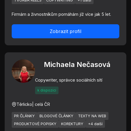
TVORBA REELS
COPYWRITING
+1 další
Firmám a živnostníkům pomáhám jíž více jak 5 let.
Zobrazit profil
Michaela Nečasová
Copywriter, správce sociálních sítí
k dispozici
Těrlicko
| celá ČR
PR ČLÁNKY
BLOGOVÉ ČLÁNKY
TEXTY NA WEB
PRODUKTOVÉ POPISKY
KOREKTURY
+4 další