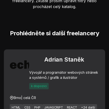
freelancery. Zkuste prosím upravit filtry nebo
procházet celý katalog.
Prohlédněte si další freelancery
Adrian Staněk
Vývojář a programátor webových stránek
a systémů / grafik a ilustrátor
k dispozici
Brno
| celá ČR
HTML
CSS
PHP
JAVASCRIPT
REACT
+24 další