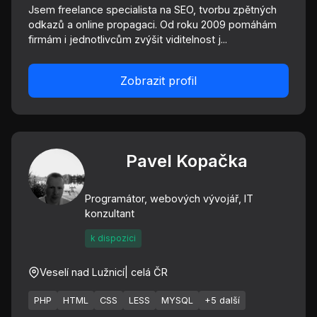
Jsem freelance specialista na SEO, tvorbu zpětných
odkazů a online propagaci. Od roku 2009 pomáhám
firmám i jednotlivcům zvýšit viditelnost j...
Zobrazit profil
Pavel Kopačka
Programátor, webových vývojář, IT
konzultant
k dispozici
Veselí nad Lužnicí
| celá ČR
PHP
HTML
CSS
LESS
MYSQL
+5 další