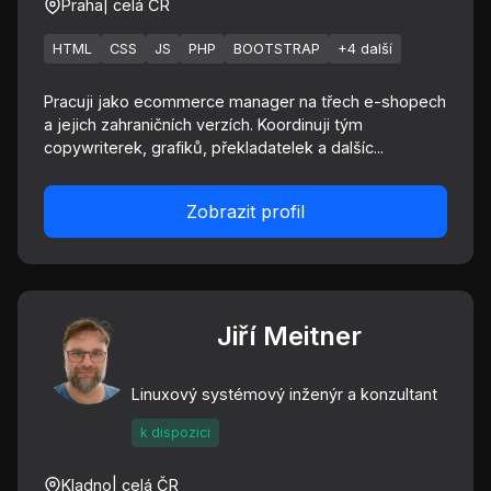
Praha
| celá ČR
HTML
CSS
JS
PHP
BOOTSTRAP
+4 další
Pracuji jako ecommerce manager na třech e-shopech
a jejich zahraničních verzích. Koordinuji tým
copywriterek, grafiků, překladatelek a dalšíc...
Zobrazit profil
Jiří Meitner
Linuxový systémový inženýr a konzultant
k dispozici
Kladno
| celá ČR