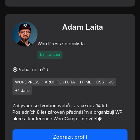
Adam Laita
WordPress specialista
k dispozici
Praha
| celá ČR
WORDPRESS
ARCHITEKTURA
HTML
CSS
JS
+1 další
Zabývám se tvorbou webů již více než 14 let.
Posledních 8 let zároveň přednáším a organizuji WP
akce a konference WordCamp – největš�...
Zobrazit profil