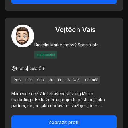
Vojtěch Vais
Digitální Marketingový Specialista
k dispozici
Praha
| celá ČR
PPC
RTB
SEO
PR
FULL STACK
+1 další
Mám více než 7 let zkušeností v digitálním
marketingu. Ke každému projektu přistupuji jako
partner, ne jen jako dodavatel služby – jde mi...
Zobrazit profil