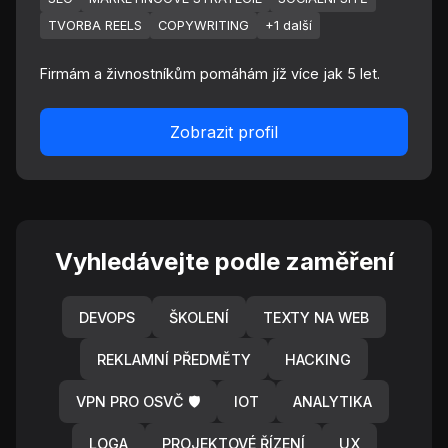
TVORBA REELS
COPYWRITING
+1 další
Firmám a živnostníkům pomáhám jíž více jak 5 let.
Zobrazit profil
Vyhledávejte podle zaměření
DEVOPS
ŠKOLENÍ
TEXTY NA WEB
REKLAMNÍ PŘEDMĚTY
HACKING
VPN PRO OSVČ 🛡️
IOT
ANALYTIKA
LOGA
PROJEKTOVÉ ŘÍZENÍ
UX