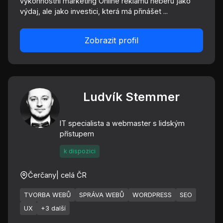
výkonnostní marketing Online reklamu neberu jako
výdaj, ale jako investici, která má přinášet ...
Zobrazit profil
Ludvík Stemmer
IT specialista a webmaster s lidským
přístupem
k dispozici
Čerčany
| celá ČR
TVORBA WEBŮ
SPRÁVA WEBŮ
WORDPRESS
SEO
UX
+3 další