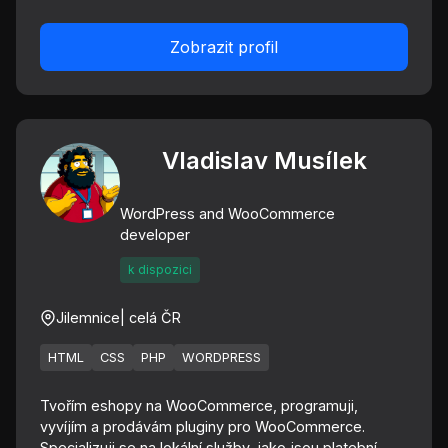
Zobrazit profil
Vladislav Musílek
WordPress and WooCommerce
developer
k dispozici
Jilemnice
| celá ČR
HTML
CSS
PHP
WORDPRESS
Tvořím eshopy na WooCommerce, programuji,
vyvíjím a prodávám pluginy pro WooCommerce.
Specializuji se na lokální služby, jako jsou platební ...