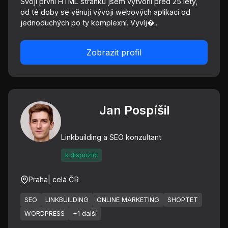
Svoji první HTML stránku jsem vytvořil před 25 lety,
od té doby se věnuji vývoji webových aplikací od
jednoduchých po ty komplexní. Vyvíj�...
Zobrazit profil
Jan Pospíšil
Linkbuilding a SEO konzultant
k dispozici
Praha
| celá ČR
SEO
LINKBUILDING
ONLINE MARKETING
SHOPTET
WORDPRESS
+1 další