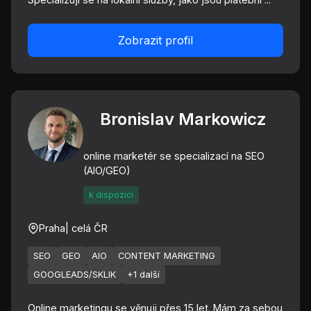
Zobrazit profil
Bronislav Markowicz
online marketér se specializací na SEO
(AIO/GEO)
k dispozici
Praha
| celá ČR
SEO
GEO
AIO
CONTENT MARKETING
GOOGLEADS/SKLIK
+1 další
Online marketingu se věnuji přes 15 let. Mám za sebou