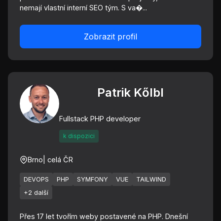
nemají vlastní interní SEO tým. S va�...
Zobrazit profil
Patrik Kőlbl
Fullstack PHP developer
k dispozici
Brno
| celá ČR
DEVOPS
PHP
SYMFONY
VUE
TAILWIND
+2 další
Přes 17 let tvořím weby postavené na PHP. Dnešní