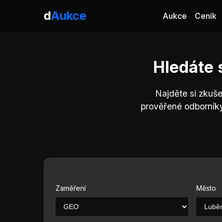
d
Aukce
Aukce
Ceník
Hledáte 
Najděte si zkuš
prověřené odborník
Zaměření
Město