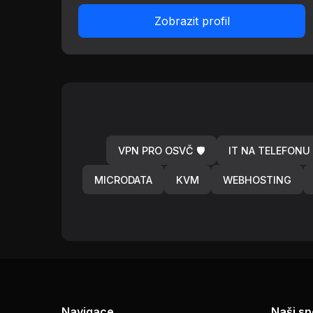
Zobrazit profil
VPN PRO OSVČ 🛡️
IT NA TELEFONU
MICRODATA
KVM
WEBHOSTING
Navigace
Naši sp