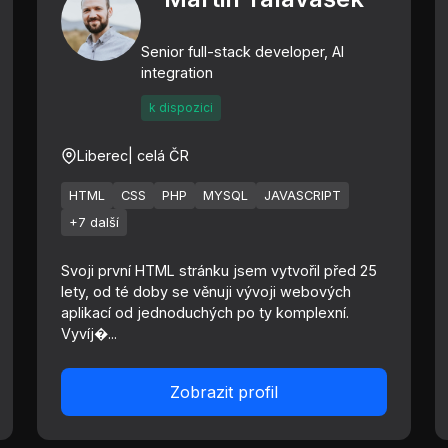
Senior full-stack developer, AI
integration
k dispozici
Liberec
| celá ČR
HTML
CSS
PHP
MYSQL
JAVASCRIPT
+7 další
Svoji první HTML stránku jsem vytvořil před 25
lety, od té doby se věnuji vývoji webových
aplikací od jednoduchých po ty komplexní.
Vyvíj�...
Zobrazit profil