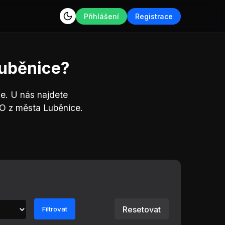
Přihlášení
Registrace
Luběnice?
e. U nás najdete
O z města Luběnice.
Resetovat
Filtrovat