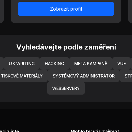
Zobrazit profil
Vyhledávejte podle zaměření
UX WRITING
HACKING
META KAMPANĚ
VUE
TISKOVÉ MATERIÁLY
SYSTÉMOVÝ ADMINISTRÁTOR
ST
WEBSERVERY
ecialisté
Mohlo by vás zajímat