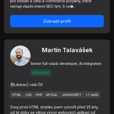
pro střední a větší e-commerce projekty, které
nemají vlastní interní SEO tým. S va�...
Zobrazit profil
Martin Talavášek
Senior full-stack developer, AI integration
k dispozici
Liberec
| celá ČR
HTML
CSS
PHP
MYSQL
JAVASCRIPT
+7 další
Svoji první HTML stránku jsem vytvořil před 25 lety,
od té doby se věnuji vývoji webových aplikací od