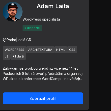
Adam Laita
WordPress specialista
k dispozici
Praha
| celá ČR
WORDPRESS
ARCHITEKTURA
HTML
CSS
JS
+1 další
Zabývám se tvorbou webů již více než 14 let.
Posledních 8 let zároveň přednáším a organizuji
WP akce a konference WordCamp – největš�...
Zobrazit profil