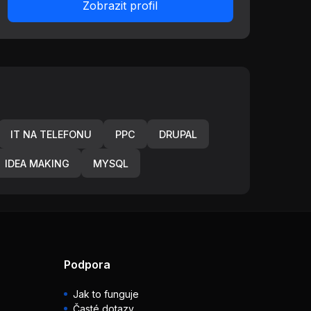
Zobrazit profil
IT NA TELEFONU
PPC
DRUPAL
IDEA MAKING
MYSQL
Podpora
Jak to funguje
Časté dotazy