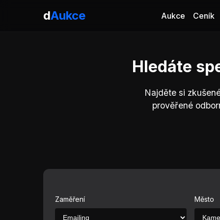
d
Aukce
Aukce
Ceník
Hledáte sp
Najděte si zkušené
prověřené odborn
Zaměření
Město