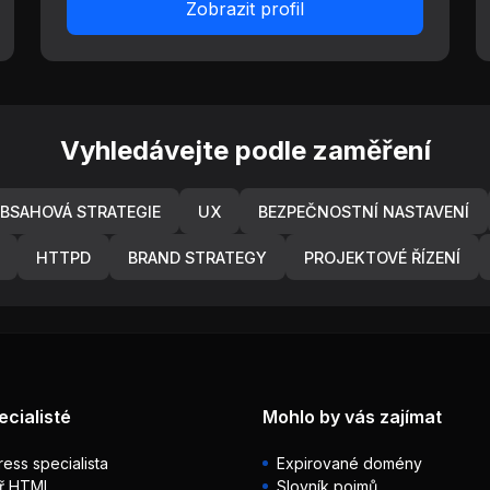
Zobrazit profil
Vyhledávejte podle zaměření
BSAHOVÁ STRATEGIE
UX
BEZPEČNOSTNÍ NASTAVENÍ
HTTPD
BRAND STRATEGY
PROJEKTOVÉ ŘÍZENÍ
ecialisté
Mohlo by vás zajímat
ess specialista
Expirované domény
ř HTML
Slovník pojmů