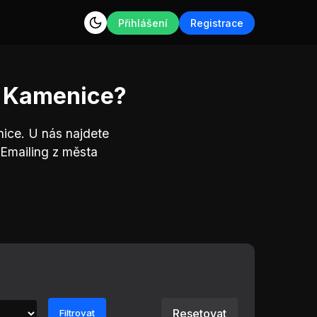
Přihlášení
Registrace
a Kamenice?
nice. U nás najdete
 Emailing z města
Resetovat
Filtrovat