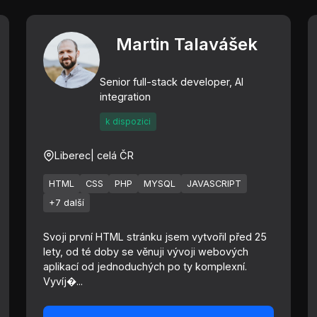
Martin Talavášek
Senior full-stack developer, AI
integration
k dispozici
Liberec
| celá ČR
HTML
CSS
PHP
MYSQL
JAVASCRIPT
+7 další
Svoji první HTML stránku jsem vytvořil před 25
lety, od té doby se věnuji vývoji webových
aplikací od jednoduchých po ty komplexní.
Vyvíj�...