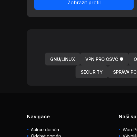
Zobrazit profil
GNU/LINUX
VPN PRO OSVČ 🛡️
O
SECURITY
SPRÁVA PC
Navigace
Naši sp
Aukce domén
WordPr
Odchyt domén
Vývojá