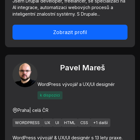
Jsem Drupal developer, freelancer, se specializací na
AI integrace, automatizaci webových procesů a
inteligentní znalostní systémy. S Drupale...
Zobrazit profil
Pavel Mareš
WordPress vývojář a UX/UI designér
k dispozici
Praha
| celá ČR
WORDPRESS
UX
UI
HTML
CSS
+1 další
WordPress vývojář & UX/UI designér s 13 lety praxe.