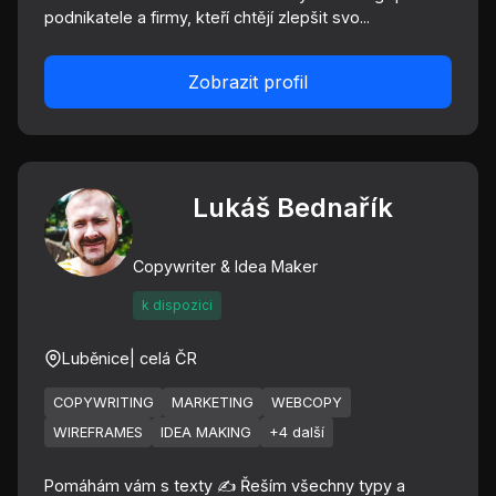
podnikatele a firmy, kteří chtějí zlepšit svo...
Zobrazit profil
Lukáš Bednařík
Copywriter & Idea Maker
k dispozici
Luběnice
| celá ČR
COPYWRITING
MARKETING
WEBCOPY
WIREFRAMES
IDEA MAKING
+4 další
Pomáhám vám s texty ✍️ Řeším všechny typy a