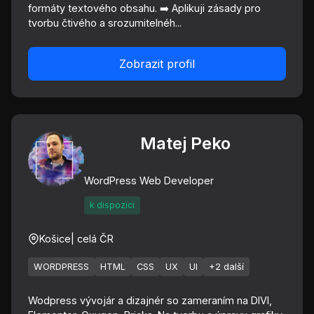
formáty textového obsahu. ➡️ Aplikuji zásady pro
tvorbu čtivého a srozumitelnéh...
Zobrazit profil
Matej Peko
WordPress Web Developer
k dispozici
Košice
| celá ČR
WORDPRESS
HTML
CSS
UX
UI
+2 další
Wodpress vývojár a dizajnér so zameraním na DIVI,