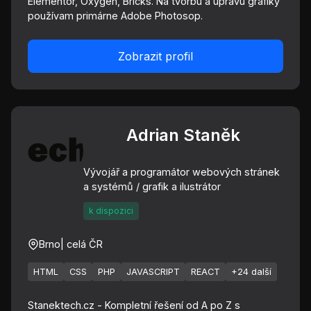
Elementor, Oxygen, Bricks. Na tvorbu a úpravu grafiky
používam primárne Adobe Photosop.
Zobrazit profil
Adrian Staněk
Vývojář a programátor webových stránek
a systémů / grafik a ilustrátor
k dispozici
Brno
| celá ČR
HTML
CSS
PHP
JAVASCRIPT
REACT
+24 další
Stanektech.cz - Kompletní řešení od A po Z s