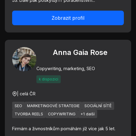
JS. Dále pak poskytuji IT poradenstvím...
Zobrazit profil
Anna Gaia Rose
Copywriting, marketing, SEO
k dispozici
| celá ČR
SEO
MARKETINGOVÉ STRATEGIE
SOCIÁLNÍ SÍTĚ
TVORBA REELS
COPYWRITING
+1 další
Firmám a živnostníkům pomáhám jíž více jak 5 let.