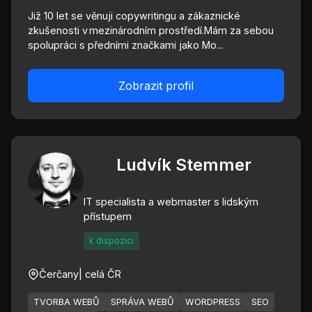
Již 10 let se věnuji copywritingu a zákaznické
zkušenosti v mezinárodním prostředí.Mám za sebou
spolupráci s předními značkami jako Mo...
Zobrazit profil
Ludvík Stemmer
IT specialista a webmaster s lidským
přístupem
k dispozici
Čerčany
| celá ČR
TVORBA WEBŮ
SPRÁVA WEBŮ
WORDPRESS
SEO