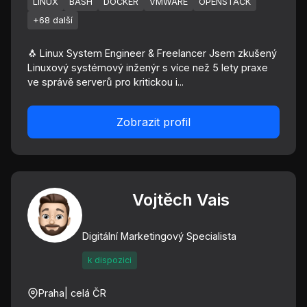
LINUX
BASH
DOCKER
VMWARE
OPENSTACK
+68 další
🐧 Linux System Engineer & Freelancer Jsem zkušený
Linuxový systémový inženýr s více než 5 lety praxe
ve správě serverů pro kritickou i...
Zobrazit profil
Vojtěch Vais
Digitální Marketingový Specialista
k dispozici
Praha
| celá ČR