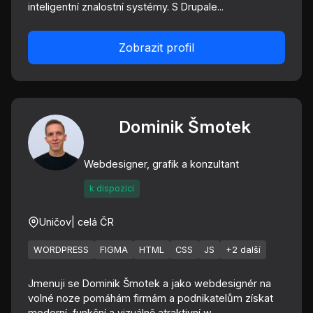
inteligentní znalostní systémy. S Drupale...
Zobrazit profil
Dominik Šmotek
Webdesigner, grafik a konzultant
k dispozici
Uničov
| celá ČR
WORDPRESS
FIGMA
HTML
CSS
JS
+2 další
Jmenuji se Dominik Šmotek a jako webdesignér na
volné noze pomáhám firmám a podnikatelům získat
moderní, funkční a vizuálně atraktivní w...