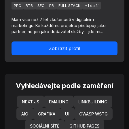
PPC
RTB
SEO
PR
FULL STACK
+1 další
Mám více než 7 let zkušeností v digitálním
marketingu. Ke každému projektu přistupuji jako
partner, ne jen jako dodavatel služby – jde mi...
Zobrazit profil
Vyhledávejte podle zaměření
NEXT.JS
EMAILING
LINKBUILDING
AIO
GRAFIKA
UI
OWASP WSTG
SOCIÁLNÍ SÍTĚ
GITHUB PAGES