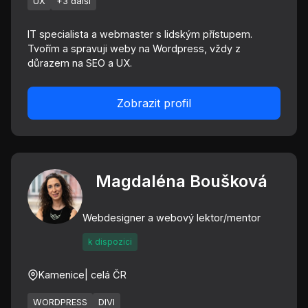
UX
+3 další
IT specialista a webmaster s lidským přístupem.
Tvořím a spravuji weby na Wordpress, vždy z
důrazem na SEO a UX.
Zobrazit profil
Magdaléna Boušková
Webdesigner a webový lektor/mentor
k dispozici
Kamenice
| celá ČR
WORDPRESS
DIVI