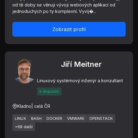
od té doby se věnuji vývoji webových aplikací od
jednoduchých po ty komplexní. Vyvíj�...
Zobrazit profil
Jiří Meitner
Linuxový systémový inženýr a konzultant
k dispozici
Kladno
| celá ČR
LINUX
BASH
DOCKER
VMWARE
OPENSTACK
+68 další