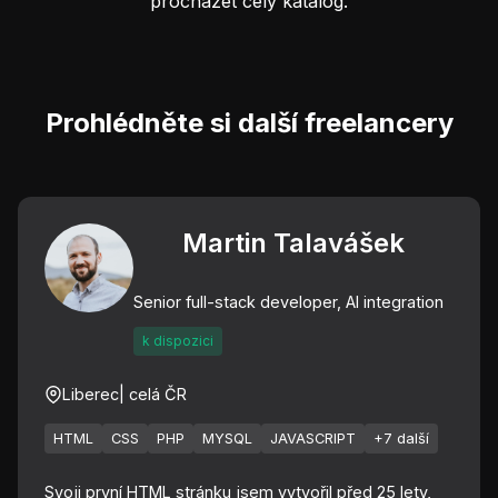
procházet celý katalog.
Prohlédněte si další freelancery
Martin Talavášek
Senior full-stack developer, AI integration
k dispozici
Liberec
| celá ČR
HTML
CSS
PHP
MYSQL
JAVASCRIPT
+7 další
Svoji první HTML stránku jsem vytvořil před 25 lety,