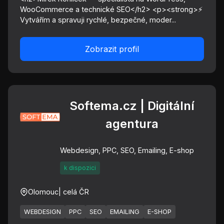
WooCommerce a technické SEO</h2> <p><strong>⚡
Vytvářím a spravuji rychlé, bezpečné, moder...
Zobrazit profil
Softema.cz | Digitální
agentura
Webdesign, PPC, SEO, Emailing, E-shop
k dispozici
Olomouc
| celá ČR
WEBDESIGN
PPC
SEO
EMAILING
E-SHOP