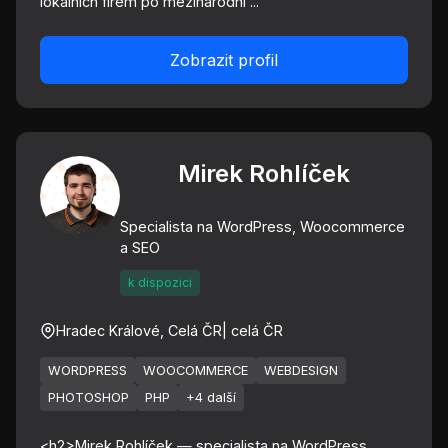
lokálních firem po mezinárodní ...
Zobrazit profil
Mirek Rohlíček
Specialista na WordPress, Woocommerce
a SEO
k dispozici
Hradec Králové, Celá ČR
| celá ČR
WORDPRESS
WOOCOMMERCE
WEBDESIGN
PHOTOSHOP
PHP
+4 další
<h2>Mirek Rohlíček — specialista na WordPress,