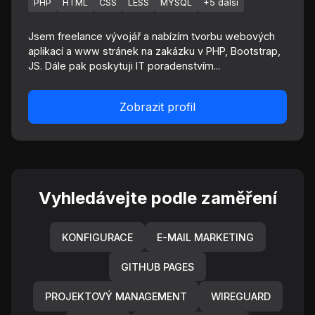
PHP
HTML
CSS
LESS
MYSQL
+5 další
Jsem freelance vývojář a nabízím tvorbu webových
aplikací a www stránek na zakázku v PHP, Bootstrap,
JS. Dále pak poskytuji IT poradenstvím...
Zobrazit profil
Vyhledávejte podle zaměření
KONFIGURACE
E-MAIL MARKETING
GITHUB PAGES
PROJEKTOVÝ MANAGEMENT
WIREGUARD