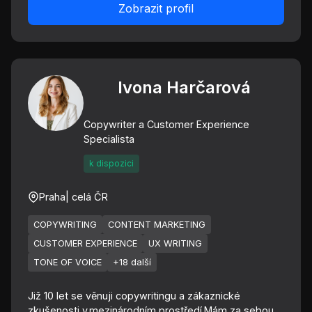
Zobrazit profil
Ivona Harčarová
Copywriter a Customer Experience
Specialista
k dispozici
Praha
| celá ČR
COPYWRITING
CONTENT MARKETING
CUSTOMER EXPERIENCE
UX WRITING
TONE OF VOICE
+18 další
Již 10 let se věnuji copywritingu a zákaznické
zkušenosti v mezinárodním prostředí.Mám za sebou