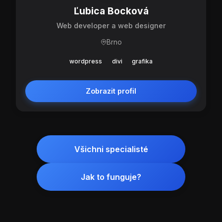
Ľubica Bocková
Web developer a web designer
Brno
wordpress
divi
grafika
Zobrazit profil
Všichni specialisté
Jak to funguje?