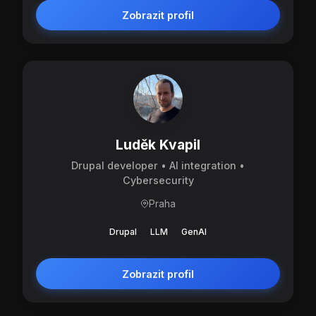
Zobrazit profil
Luděk Kvapil
Drupal developer • AI integration •
Cybersecurity
Praha
Drupal
LLM
GenAI
Zobrazit profil