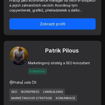
Pracuji jako ecommerce manager na třech e-shopech
a jejich zahraničních verzích. Koordinuji tým
copywriterek, grafiků, překladatelek a dalšíc...
Zobrazit profil
Patrik Pilous
Marketingový stratég a SEO konzultant
k dispozici
Praha
| celá ČR
SEO
WORDPRESS
LINKBUILDING
MARKETINGOVÁ STRATEGIE
KOMUNIKACE