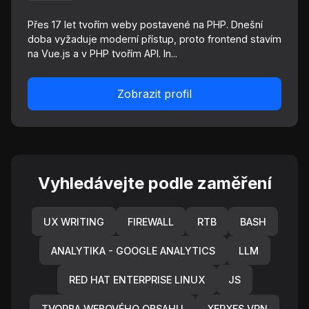
Přes 17 let tvořím weby postavené na PHP. Dnešní
doba vyžaduje moderní přístup, proto frontend stavím
na Vue.js a v PHP tvořím API. In...
Zobrazit profil
Vyhledávejte podle zaměření
UX WRITING
FIREWALL
RTB
BASH
ANALYTIKA - GOOGLE ANALYTICS
LLM
RED HAT ENTERPRISE LINUX
JS
TVORBA WEBOVÉHO OBSAHU
XERXES VPN