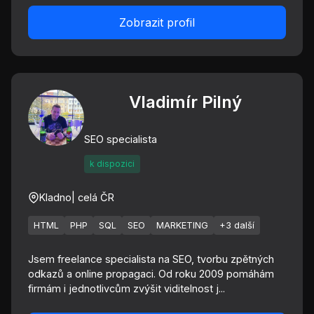
Zobrazit profil
Vladimír Pilný
SEO specialista
k dispozici
Kladno
| celá ČR
HTML
PHP
SQL
SEO
MARKETING
+3 další
Jsem freelance specialista na SEO, tvorbu zpětných
odkazů a online propagaci. Od roku 2009 pomáhám
firmám i jednotlivcům zvýšit viditelnost j...