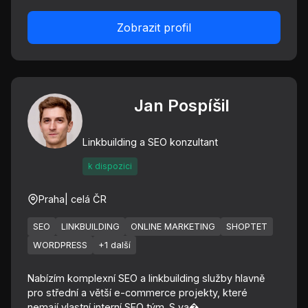
Zobrazit profil
Jan Pospíšil
Linkbuilding a SEO konzultant
k dispozici
Praha
| celá ČR
SEO
LINKBUILDING
ONLINE MARKETING
SHOPTET
WORDPRESS
+1 další
Nabízím komplexní SEO a linkbuilding služby hlavně
pro střední a větší e-commerce projekty, které
nemají vlastní interní SEO tým. S va�...