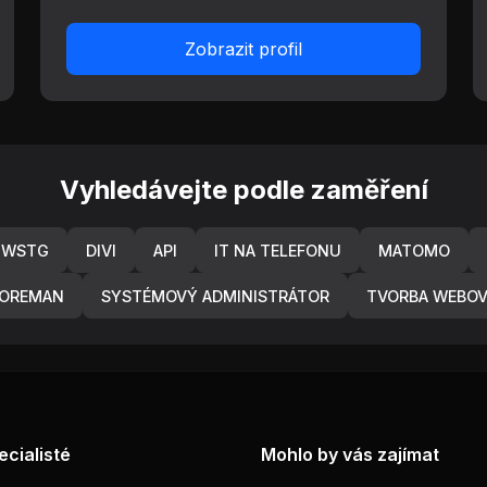
Zobrazit profil
Vyhledávejte podle zaměření
 WSTG
DIVI
API
IT NA TELEFONU
MATOMO
OREMAN
SYSTÉMOVÝ ADMINISTRÁTOR
TVORBA WEBO
ecialisté
Mohlo by vás zajímat