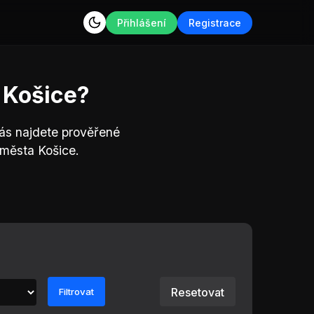
Přihlášení
Registrace
 Košice?
nás najdete prověřené
 města Košice.
Resetovat
Filtrovat