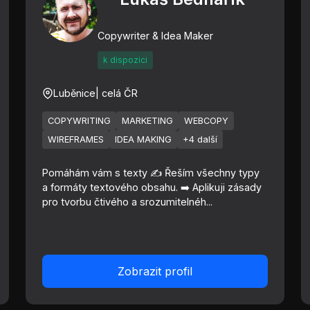
Copywriter & Idea Maker
k dispozici
Luběnice
| celá ČR
COPYWRITING
MARKETING
WEBCOPY
WIREFRAMES
IDEA MAKING
+4 další
Pomáhám vám s texty ✍️ Řeším všechny typy
a formáty textového obsahu. ➡️ Aplikuji zásady
pro tvorbu čtivého a srozumitelnéh...
Zobrazit profil