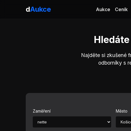
d
Aukce
Aukce
Ceník
Hledáte
Najděte si zkušené f
odborníky s r
Zaměření
Město