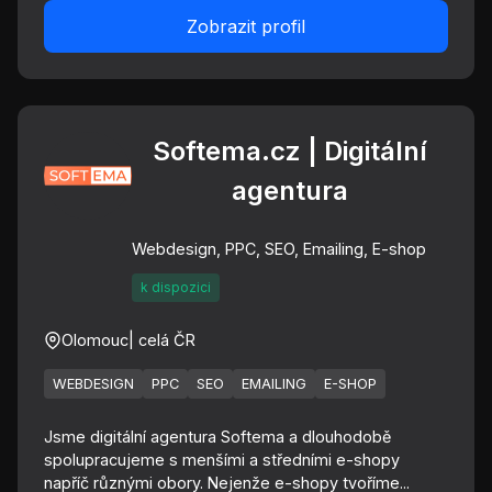
Zobrazit profil
Softema.cz | Digitální
agentura
Webdesign, PPC, SEO, Emailing, E-shop
k dispozici
Olomouc
| celá ČR
WEBDESIGN
PPC
SEO
EMAILING
E-SHOP
Jsme digitální agentura Softema a dlouhodobě
spolupracujeme s menšími a středními e-shopy
napříč různými obory. Nejenže e-shopy tvoříme...