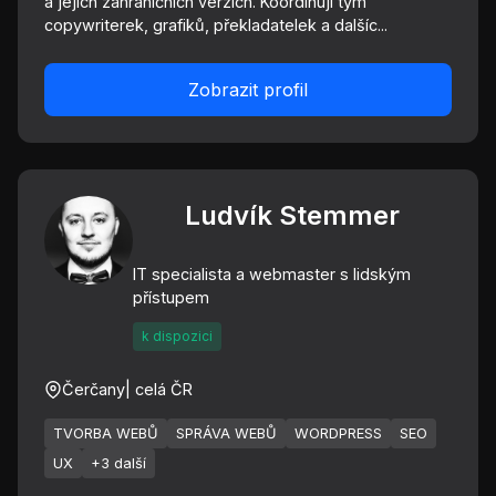
a jejich zahraničních verzích. Koordinuji tým
copywriterek, grafiků, překladatelek a dalšíc...
Zobrazit profil
Ludvík Stemmer
IT specialista a webmaster s lidským
přístupem
k dispozici
Čerčany
| celá ČR
TVORBA WEBŮ
SPRÁVA WEBŮ
WORDPRESS
SEO
UX
+3 další