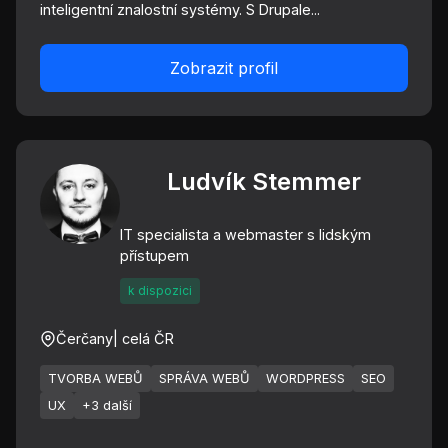
inteligentní znalostní systémy. S Drupale...
Zobrazit profil
Ludvík Stemmer
IT specialista a webmaster s lidským
přístupem
k dispozici
Čerčany
| celá ČR
TVORBA WEBŮ
SPRÁVA WEBŮ
WORDPRESS
SEO
UX
+3 další