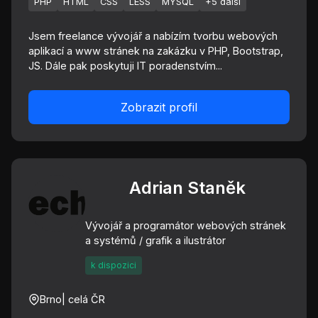
PHP
HTML
CSS
LESS
MYSQL
+5 další
Jsem freelance vývojář a nabízím tvorbu webových
aplikací a www stránek na zakázku v PHP, Bootstrap,
JS. Dále pak poskytuji IT poradenstvím...
Zobrazit profil
Adrian Staněk
Vývojář a programátor webových stránek
a systémů / grafik a ilustrátor
k dispozici
Brno
| celá ČR