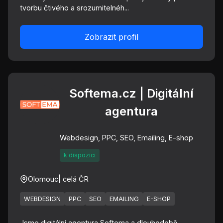
tvorbu čtivého a srozumitelnéh...
Zobrazit profil
Softema.cz | Digitální
agentura
Webdesign, PPC, SEO, Emailing, E-shop
k dispozici
Olomouc
| celá ČR
WEBDESIGN
PPC
SEO
EMAILING
E-SHOP
Jsme digitální agentura Softema a dlouhodobě