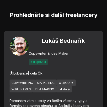
Prohlédněte si další freelancery
Lukáš Bednařík
Copywriter & Idea Maker
k dispozici
Luběnice
| celá ČR
COPYWRITING
MARKETING
WEBCOPY
WIREFRAMES
IDEA MAKING
+4 další
Pomáhám vám s texty ✍️ Řeším všechny typy a
formáty textového obsahu. ➡️ Aplikuji zásady pro