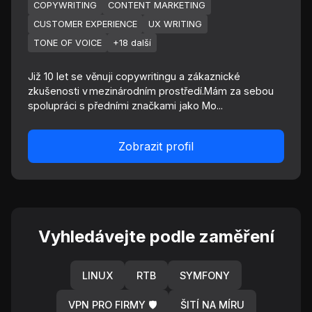
COPYWRITING
CONTENT MARKETING
CUSTOMER EXPERIENCE
UX WRITING
TONE OF VOICE
+18 další
Již 10 let se věnuji copywritingu a zákaznické
zkušenosti v mezinárodním prostředí.Mám za sebou
spolupráci s předními značkami jako Mo...
Zobrazit profil
Vyhledávejte podle zaměření
LINUX
RTB
SYMFONY
VPN PRO FIRMY 🛡️
ŠITÍ NA MÍRU