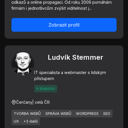
odkazů a online propagaci. Od roku 2009 pomáhám
firmám i jednotlivcům zvýšit viditelnost j...
Zobrazit profil
Ludvík Stemmer
IT specialista a webmaster s lidským
přístupem
k dispozici
Čerčany
| celá ČR
TVORBA WEBŮ
SPRÁVA WEBŮ
WORDPRESS
SEO
UX
+3 další