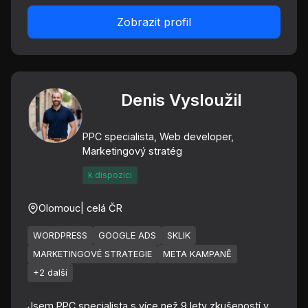
Zobrazit profil
Denis Vysloužil
PPC specialista, Web developer,
Marketingový stratég
k dispozici
Olomouc
| celá ČR
WORDPRESS
GOOGLE ADS
SKLIK
MARKETINGOVÉ STRATEGIE
META KAMPANĚ
+2 další
Jsem PPC specialista s více než 9 lety zkušeností v