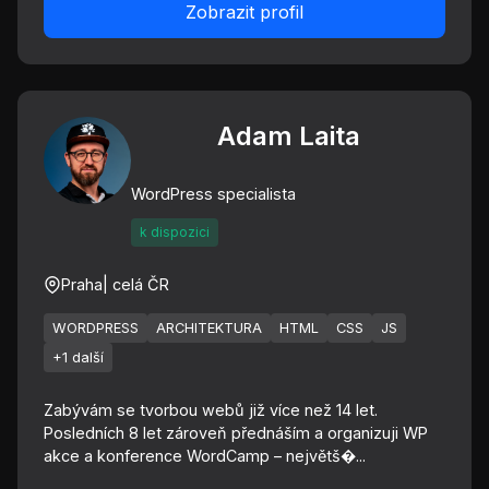
Zobrazit profil
Adam Laita
WordPress specialista
k dispozici
Praha
| celá ČR
WORDPRESS
ARCHITEKTURA
HTML
CSS
JS
+1 další
Zabývám se tvorbou webů již více než 14 let.
Posledních 8 let zároveň přednáším a organizuji WP
akce a konference WordCamp – největš�...