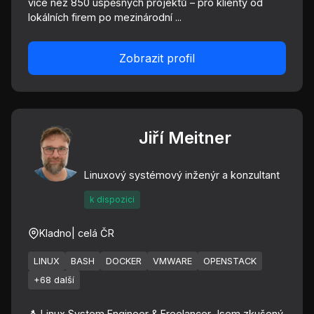
více než 850 úspěšných projektů – pro klienty od
lokálních firem po mezinárodní ...
Zobrazit profil
Jiří Meitner
Linuxový systémový inženýr a konzultant
k dispozici
Kladno
| celá ČR
LINUX
BASH
DOCKER
VMWARE
OPENSTACK
+68 další
🐧 Linux System Engineer & Freelancer Jsem zkušený