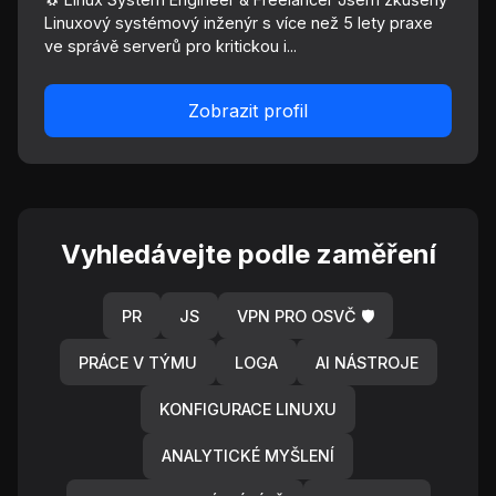
Linuxový systémový inženýr s více než 5 lety praxe
ve správě serverů pro kritickou i...
Zobrazit profil
Vyhledávejte podle zaměření
PR
JS
VPN PRO OSVČ 🛡️
PRÁCE V TÝMU
LOGA
AI NÁSTROJE
KONFIGURACE LINUXU
ANALYTICKÉ MYŠLENÍ