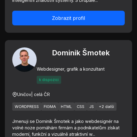
inteligentní znalostní systémy. S Drupale...
Zobrazit profil
Dominik Šmotek
Webdesigner, grafik a konzultant
k dispozici
Uničov
| celá ČR
WORDPRESS
FIGMA
HTML
CSS
JS
+2 další
Jmenuji se Dominik Šmotek a jako webdesignér na
volné noze pomáhám firmám a podnikatelům získat
moderní, funkční a vizuálně atraktivní w...