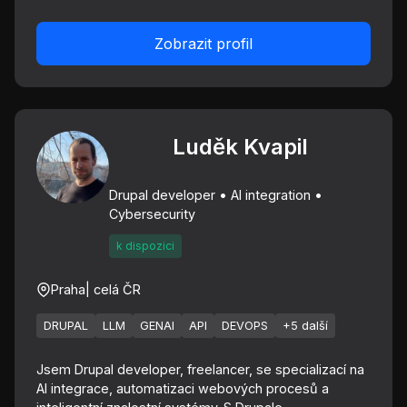
Zobrazit profil
Luděk Kvapil
Drupal developer • AI integration •
Cybersecurity
k dispozici
Praha
| celá ČR
DRUPAL
LLM
GENAI
API
DEVOPS
+5 další
Jsem Drupal developer, freelancer, se specializací na
AI integrace, automatizaci webových procesů a