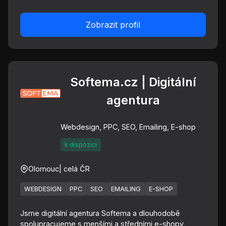
Zobrazit profil
Softema.cz | Digitální
agentura
Webdesign, PPC, SEO, Emailing, E-shop
k dispozici
Olomouc
| celá ČR
WEBDESIGN
PPC
SEO
EMAILING
E-SHOP
Jsme digitální agentura Softema a dlouhodobě
spolupracujeme s menšími a středními e-shopy