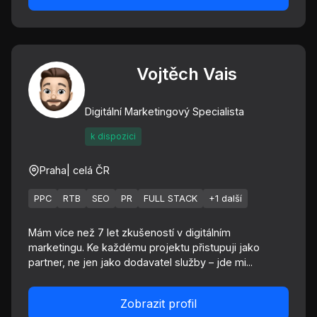
Vojtěch Vais
Digitální Marketingový Specialista
k dispozici
Praha
| celá ČR
PPC
RTB
SEO
PR
FULL STACK
+1 další
Mám více než 7 let zkušeností v digitálním
marketingu. Ke každému projektu přistupuji jako
partner, ne jen jako dodavatel služby – jde mi...
Zobrazit profil