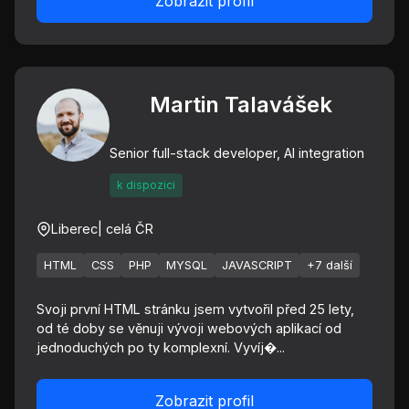
Zobrazit profil
Martin Talavášek
Senior full-stack developer, AI integration
k dispozici
Liberec
| celá ČR
HTML
CSS
PHP
MYSQL
JAVASCRIPT
+7 další
Svoji první HTML stránku jsem vytvořil před 25 lety,
od té doby se věnuji vývoji webových aplikací od
jednoduchých po ty komplexní. Vyvíj�...
Zobrazit profil