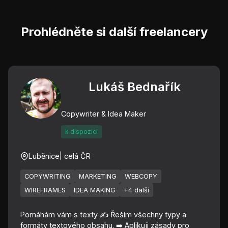
Prohlédněte si další freelancery
Lukáš Bednařík
Copywriter & Idea Maker
k dispozici
Luběnice
| celá ČR
COPYWRITING
MARKETING
WEBCOPY
WIREFRAMES
IDEA MAKING
+4 další
Pomáhám vám s texty ✍️ Řeším všechny typy a
formáty textového obsahu. ➡️ Aplikuji zásady pro