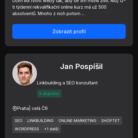
Učím lidi tvořit weby tak, aby se tím mohli živit. Můj 12-
ti týdenní rekvalifikační online kurz má už 500
absolventů. Mnoho z nich potom ...
Zobrazit profil
Jan Pospíšil
Linkbuilding a SEO konzultant
k dispozici
Praha
| celá ČR
SEO
LINKBUILDING
ONLINE MARKETING
SHOPTET
WORDPRESS
+1 další