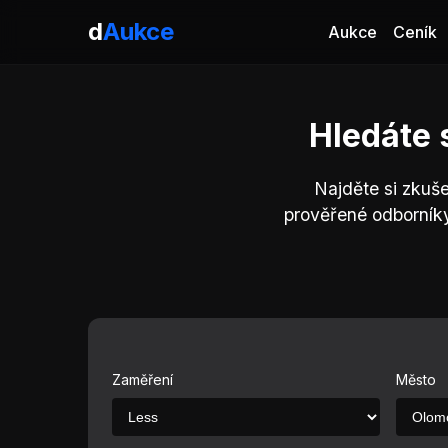
d
Aukce
Aukce
Ceník
Hledáte 
Najděte si zkuš
prověřené odborník
Zaměření
Město