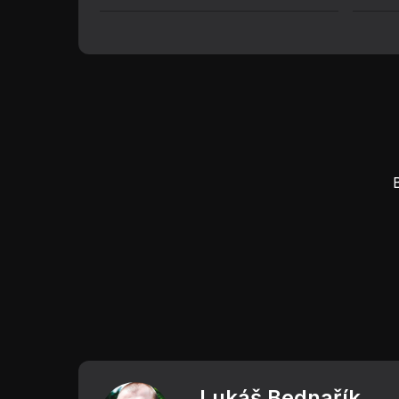
Lukáš Bednařík