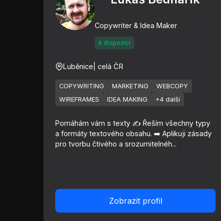
Copywriter & Idea Maker
k dispozici
Luběnice
| celá ČR
COPYWRITING
MARKETING
WEBCOPY
WIREFRAMES
IDEA MAKING
+4 další
Pomáhám vám s texty ✍️ Řeším všechny typy
a formáty textového obsahu. ➡️ Aplikuji zásady
pro tvorbu čtivého a srozumitelnéh...
Zobrazit profil