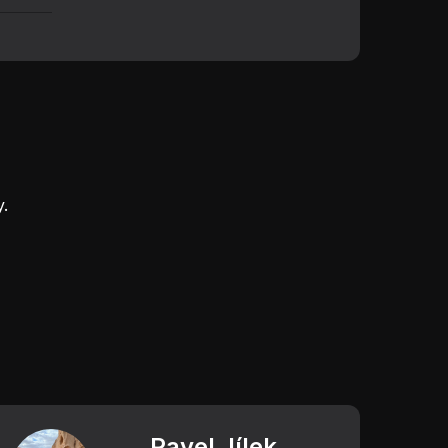
.
Pavel Jílek