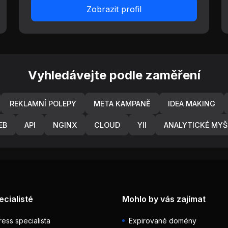
Zobrazit profil
Vyhledávejte podle zaměření
REKLAMNÍ POLEPY
META KAMPANĚ
IDEA MAKING
EB
API
NGINX
CLOUD
YII
ANALYTICKÉ MYŠ
ecialisté
Mohlo by vás zajímat
ess specialista
Expirované domény