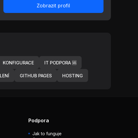
Zobrazit profil
KONFIGURACE
IT PODPORA 🆘
LENÍ
GITHUB PAGES
HOSTING
Podpora
Jak to funguje