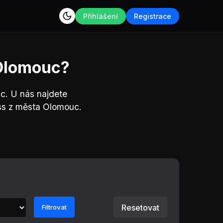
Přihlášení
Registrace
 Olomouc?
c. U nás najdete
ss z města Olomouc.
Resetovat
Filtrovat