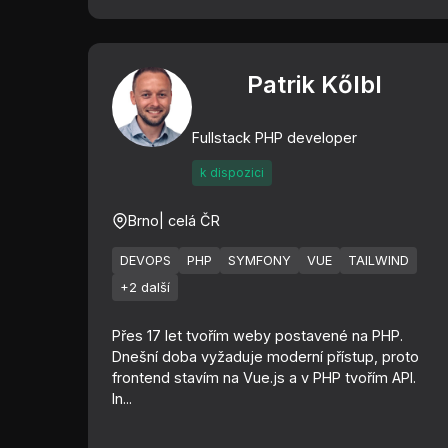
Patrik Kőlbl
Fullstack PHP developer
k dispozici
Brno
| celá ČR
DEVOPS
PHP
SYMFONY
VUE
TAILWIND
+2 další
Přes 17 let tvořím weby postavené na PHP.
Dnešní doba vyžaduje moderní přístup, proto
frontend stavím na Vue.js a v PHP tvořím API.
In...