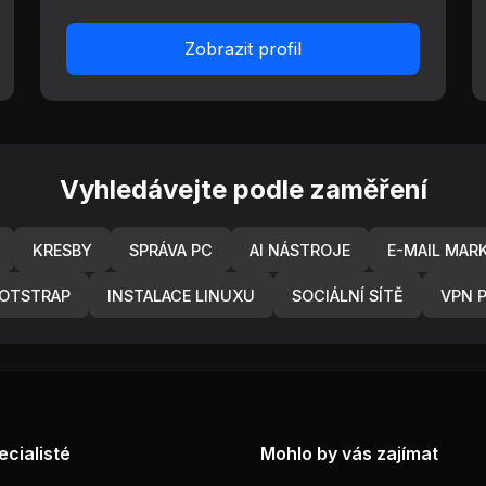
Zobrazit profil
Vyhledávejte podle zaměření
KRESBY
SPRÁVA PC
AI NÁSTROJE
E-MAIL MAR
OTSTRAP
INSTALACE LINUXU
SOCIÁLNÍ SÍTĚ
VPN P
ecialisté
Mohlo by vás zajímat