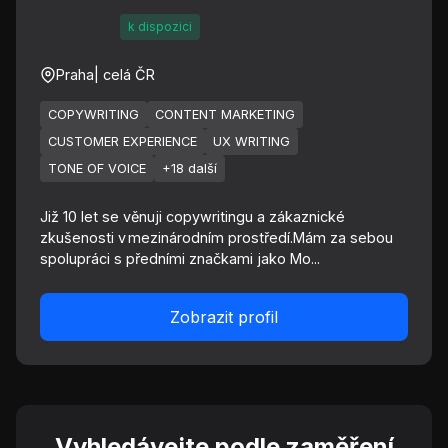
k dispozici
Praha
| celá ČR
COPYWRITING
CONTENT MARKETING
CUSTOMER EXPERIENCE
UX WRITING
TONE OF VOICE
+18 další
Již 10 let se věnuji copywritingu a zákaznické
zkušenosti v mezinárodním prostředí.Mám za sebou
spolupráci s předními značkami jako Mo...
Zobrazit profil
Vyhledávejte podle zaměření