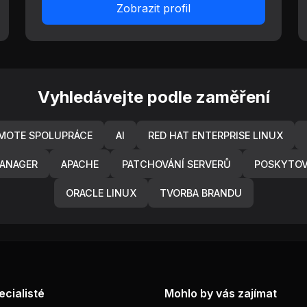
Zobrazit profil
Vyhledávejte podle zaměření
MOTE SPOLUPRÁCE
AI
RED HAT ENTERPRISE LINUX
ANAGER
APACHE
PATCHOVÁNÍ SERVERŮ
POSKYTOV
ORACLE LINUX
TVORBA BRANDU
ecialisté
Mohlo by vás zajímat