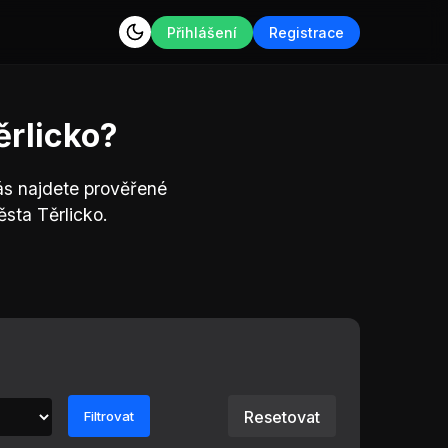
Přihlášení
Registrace
ěrlicko?
ás najdete prověřené
sta Těrlicko.
Resetovat
Filtrovat