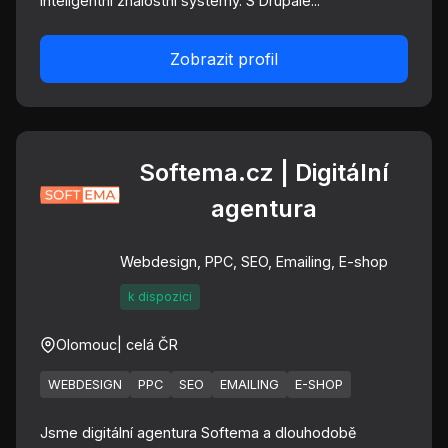
inteligentní znalostní systémy. S Drupale...
Zobrazit profil
Softema.cz | Digitální
agentura
Webdesign, PPC, SEO, Emailing, E-shop
k dispozici
Olomouc
| celá ČR
WEBDESIGN
PPC
SEO
EMAILING
E-SHOP
Jsme digitální agentura Softema a dlouhodobě