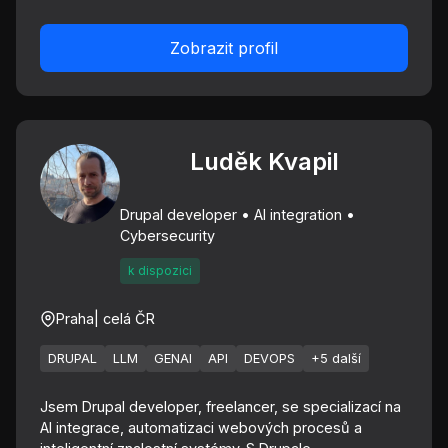
Zobrazit profil
Luděk Kvapil
Drupal developer • AI integration •
Cybersecurity
k dispozici
Praha
| celá ČR
DRUPAL
LLM
GENAI
API
DEVOPS
+5 další
Jsem Drupal developer, freelancer, se specializací na
AI integrace, automatizaci webových procesů a