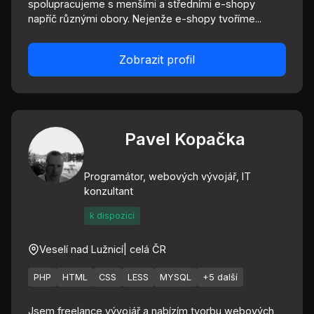
spolupracujeme s menšími a středními e-shopy
napříč různými obory. Nejenže e-shopy tvoříme...
Zobrazit profil
Pavel Kopačka
Programátor, webových vývojář, IT
konzultant
k dispozici
Veselí nad Lužnicí
| celá ČR
PHP
HTML
CSS
LESS
MYSQL
+5 další
Jsem freelance vývojář a nabízím tvorbu webových