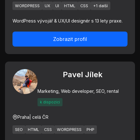
WORDPRESS
UX
UI
HTML
CSS
+1 další
WordPress vývojář & UX/UI designér s 13 lety praxe.
Zobrazit profil
Pavel Jílek
Marketing, Web developer, SEO, rental
k dispozici
Praha
| celá ČR
SEO
HTML
CSS
WORDPRESS
PHP