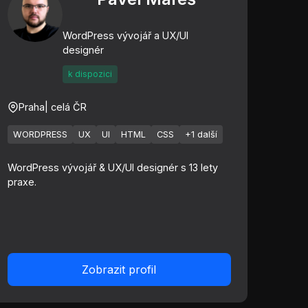
WordPress vývojář a UX/UI
designér
k dispozici
Praha
| celá ČR
WORDPRESS
UX
UI
HTML
CSS
+1 další
WordPress vývojář & UX/UI designér s 13 lety
praxe.
Zobrazit profil