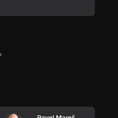
.
Pavel Mareš