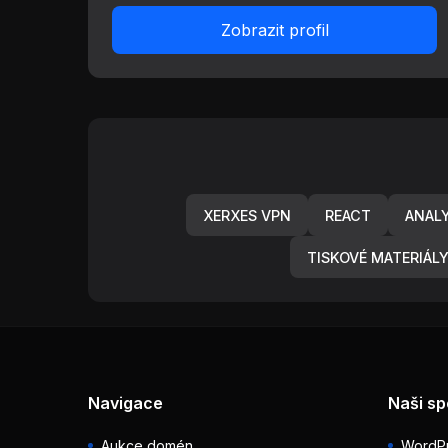
Zobrazit profil
XERXES VPN
REACT
ANAL
TISKOVÉ MATERIÁL
Navigace
Naši sp
Aukce domén
WordPr