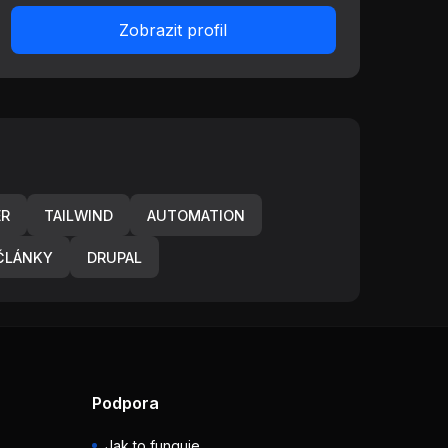
Zobrazit profil
ER
TAILWIND
AUTOMATION
ČLÁNKY
DRUPAL
Podpora
Jak to funguje