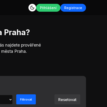
Přihlášení
Registrace
a Praha?
nás najdete prověřené
z města Praha.
Resetovat
Filtrovat