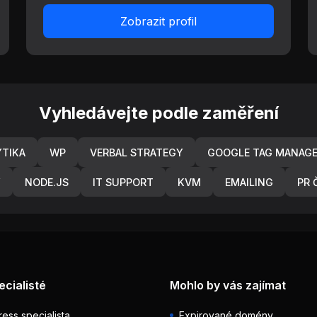
Zobrazit profil
Vyhledávejte podle zaměření
YTIKA
WP
VERBAL STRATEGY
GOOGLE TAG MANAG
Y
NODE.JS
IT SUPPORT
KVM
EMAILING
PR 
ecialisté
Mohlo by vás zajímat
ess specialista
Expirované domény