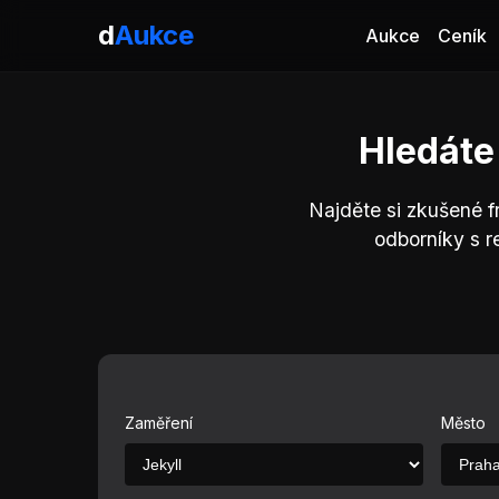
d
Aukce
Aukce
Ceník
Hledáte
Najděte si zkušené f
odborníky s r
Zaměření
Město