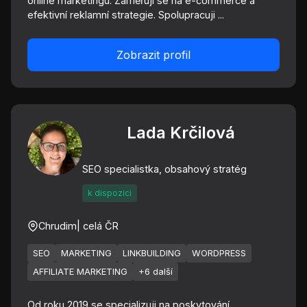
online marketingu. Zaměřuji se na e-commerce a
efektivní reklamní strategie. Spolupracuji ...
Zobrazit profil
Lada Krčilová
SEO specialistka, obsahový stratég
k dispozici
Chrudim
| celá ČR
SEO
MARKETING
LINKBUILDING
WORDPRESS
AFFILIATE MARKETING
+6 další
Od roku 2019 se specializuji na poskytování