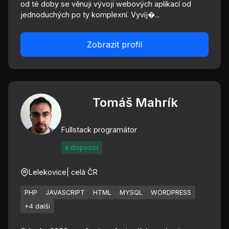
od té doby se věnuji vývoji webových aplikací od
jednoduchých po ty komplexní. Vyvíj�...
Zobrazit profil
Tomáš Mahrík
Fullstack programátor
k dispozici
Lelekovice
| celá ČR
PHP
JAVASCRIPT
HTML
MYSQL
WORDPRESS
+4 další