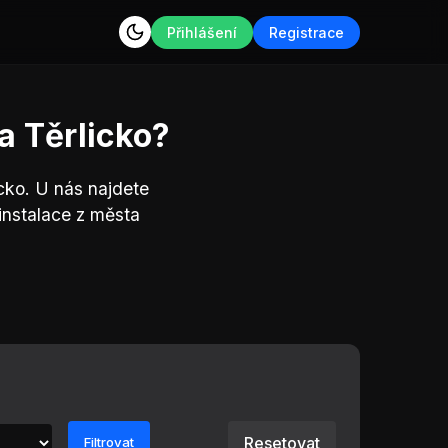
Přihlášení
Registrace
a Těrlicko?
cko. U nás najdete
instalace z města
Resetovat
Filtrovat