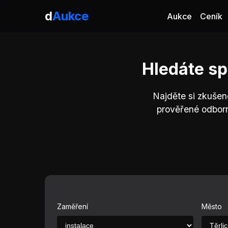
d
Aukce
Aukce
Ceník
Hledáte sp
Najděte si zkušen
prověřené odborn
Zaměření
Město