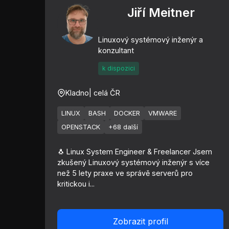
Jiří Meitner
Linuxový systémový inženýr a
konzultant
k dispozici
Kladno
| celá ČR
LINUX
BASH
DOCKER
VMWARE
OPENSTACK
+68 další
🐧 Linux System Engineer & Freelancer Jsem
zkušený Linuxový systémový inženýr s více
než 5 lety praxe ve správě serverů pro
kritickou i...
Zobrazit profil