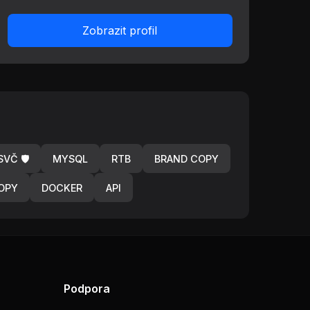
Zobrazit profil
VČ 🛡️
MYSQL
RTB
BRAND COPY
OPY
DOCKER
API
Podpora