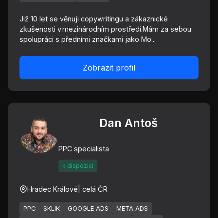
Již 10 let se věnuji copywritingu a zákaznické
zkušenosti v mezinárodním prostředí.Mám za sebou
spolupráci s předními značkami jako Mo...
Zobrazit profil
Dan Antoš
PPC specialista
k dispozici
Hradec Králové
| celá ČR
PPC
SKLIK
GOOGLE ADS
META ADS