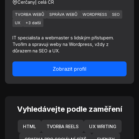
Čerčany
| celá ČR
TVORBA WEBŮ
SPRÁVA WEBŮ
WORDPRESS
SEO
UX
+3 další
IT specialista a webmaster s lidským přístupem.
Tvořím a spravuji weby na Wordpress, vždy z
důrazem na SEO a UX.
Zobrazit profil
Vyhledávejte podle zaměření
HTML
TVORBA REELS
UX WRITING