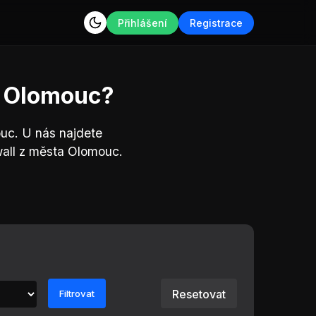
Přihlášení
Registrace
ta Olomouc?
ouc. U nás najdete
wall z města Olomouc.
Resetovat
Filtrovat