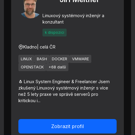
Linuxový systémový inženýr a
konzultant
k dispozici
Kladno
| celá ČR
LINUX
BASH
DOCKER
VMWARE
OPENSTACK
+68 další
🐧 Linux System Engineer & Freelancer Jsem
zkušený Linuxový systémový inženýr s více
než 5 lety praxe ve správě serverů pro
kritickou i...
Zobrazit profil