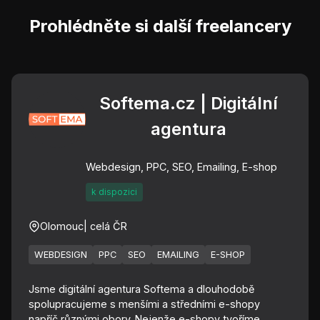
Prohlédněte si další freelancery
Softema.cz | Digitální
agentura
Webdesign, PPC, SEO, Emailing, E-shop
k dispozici
Olomouc
| celá ČR
WEBDESIGN
PPC
SEO
EMAILING
E-SHOP
Jsme digitální agentura Softema a dlouhodobě
spolupracujeme s menšími a středními e-shopy
napříč různými obory. Nejenže e-shopy tvoříme...