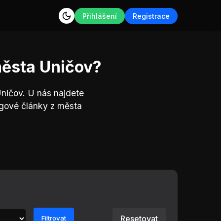
Přihlášení
Registrace
města Uničov?
Uničov. U nás najdete
ogové články z města
Resetovat
Filtrovat