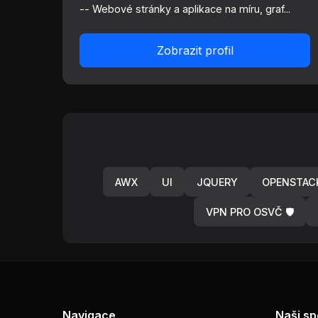
-- Webové stránky a aplikace na míru, graf...
Zobrazit profil
AWX
UI
JQUERY
OPENSTAC
VPN PRO OSVČ 🛡️
Navigace
Naši sp