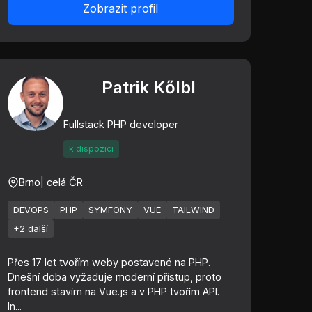
Zobrazit profil
Patrik Kőlbl
Fullstack PHP developer
k dispozici
Brno
| celá ČR
DEVOPS
PHP
SYMFONY
VUE
TAILWIND
+2 další
Přes 17 let tvořím weby postavené na PHP.
Dnešní doba vyžaduje moderní přístup, proto
frontend stavím na Vue.js a v PHP tvořím API.
In...