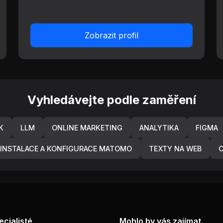
Zobrazit profil
Vyhledávejte podle zaměření
K
LLM
ONLINE MARKETING
ANALYTIKA
FIGMA
INSTALACE A KONFIGURACE MATOMO
TEXTY NA WEB
ecialisté
Mohlo by vás zajímat