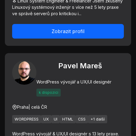
🐧 Linux System Engineer & Freelancer Jsem zkušený
Linuxový systémový inženýr s více než 5 lety praxe
ve správě serverů pro kritickou i...
Zobrazit profil
Pavel Mareš
WordPress vývojář a UX/UI designér
k dispozici
Praha
| celá ČR
WORDPRESS
UX
UI
HTML
CSS
+1 další
WordPress vývojář & UX/UI designér s 13 lety praxe.