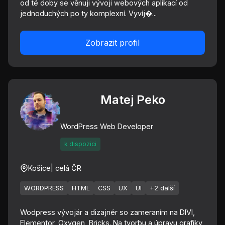
od té doby se věnuji vývoji webových aplikací od
jednoduchých po ty komplexní. Vyvíj�...
Zobrazit profil
Matej Peko
WordPress Web Developer
k dispozici
Košice
| celá ČR
WORDPRESS
HTML
CSS
UX
UI
+2 další
Wodpress vývojár a dizajnér so zameraním na DIVI,
Elementor, Oxygen, Bricks. Na tvorbu a úpravu grafiky