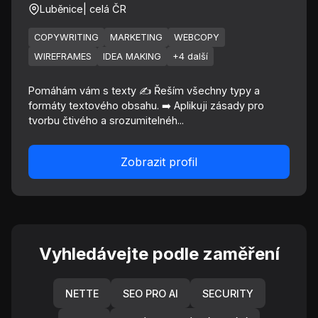
Luběnice
| celá ČR
COPYWRITING
MARKETING
WEBCOPY
WIREFRAMES
IDEA MAKING
+4 další
Pomáhám vám s texty ✍️ Řeším všechny typy a
formáty textového obsahu. ➡️ Aplikuji zásady pro
tvorbu čtivého a srozumitelnéh...
Zobrazit profil
Vyhledávejte podle zaměření
NETTE
SEO PRO AI
SECURITY