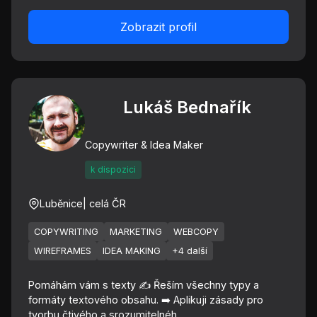
Zobrazit profil
Lukáš Bednařík
Copywriter & Idea Maker
k dispozici
Luběnice
| celá ČR
COPYWRITING
MARKETING
WEBCOPY
WIREFRAMES
IDEA MAKING
+4 další
Pomáhám vám s texty ✍️ Řeším všechny typy a
formáty textového obsahu. ➡️ Aplikuji zásady pro
tvorbu čtivého a srozumitelnéh...