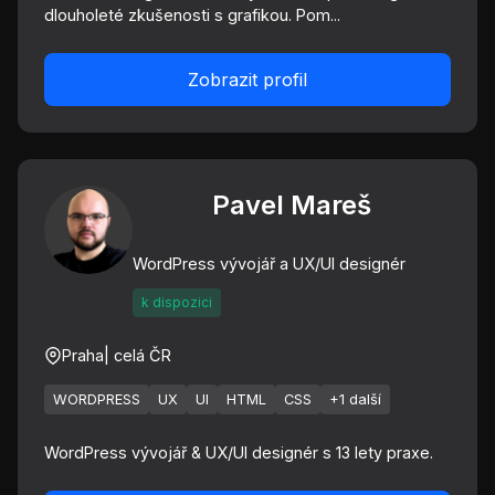
dlouholeté zkušenosti s grafikou. Pom...
Zobrazit profil
Pavel Mareš
WordPress vývojář a UX/UI designér
k dispozici
Praha
| celá ČR
WORDPRESS
UX
UI
HTML
CSS
+1 další
WordPress vývojář & UX/UI designér s 13 lety praxe.